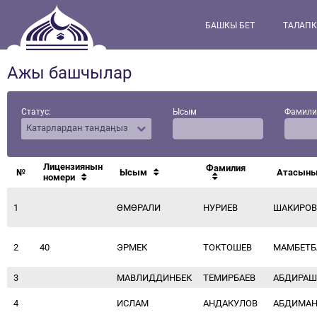
БАШКЫ БЕТ
ТАЛАПК
Ажы башчылар
Статус:
Ысым
Фамили
Катарлардан тандаңыз
Лицензиянын
Фамилия
№
Ысым
Атасыны
номери
1
ӨМӨРАЛИ
НУРИЕВ
ШАКИРО
2
40
ЭРМЕК
ТОКТОШЕВ
МАМБЕТБ
3
МАВЛИДДИНБЕК
ТЕМИРБАЕВ
АБДИРАШ
4
ИСЛАМ
АНДАКУЛОВ
АБДИМА