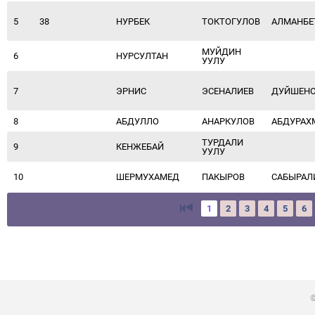
5
38
НУРБЕК
ТОКТОГУЛОВ
АЛМАНБЕ
МУЙДИН
6
НУРСУЛТАН
УУЛУ
7
ЭРНИС
ЭСЕНАЛИЕВ
ДУЙШЕН
8
АБДУЛЛО
АНАРКУЛОВ
АБДУРАХ
ТУРДАЛИ
9
КЕНЖЕБАЙ
УУЛУ
10
ШЕРМУХАМЕД
ПАКЫРОВ
САБЫРАЛ
1
2
3
4
5
6
©